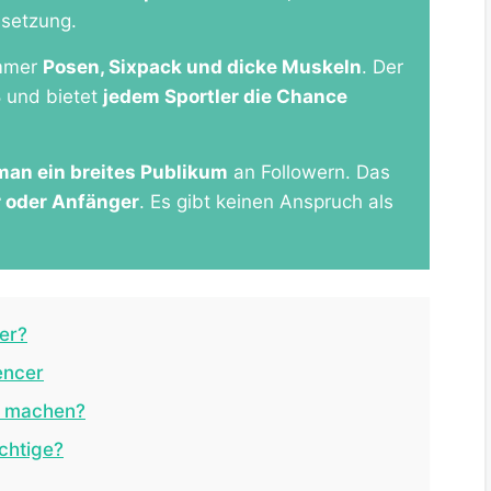
ssetzung.
immer
Posen, Sixpack und dicke Muskeln
. Der
ß und bietet
jedem Sportler die Chance
man ein breites Publikum
an Followern. Das
r oder Anfänger
. Es gibt keinen Anspruch als
cer?
encer
s machen?
ichtige?