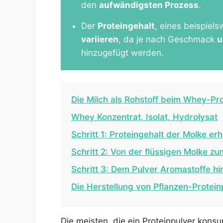
den
aufwändigsten Prozess
.
Der
Proteingehalt
, eines beispiel
variieren
, da je nach Geschmack
u
hinzugefügt werden.
Die Milch als Rohstoff beim Whey-Pro
Whey Konzentrat, Isolat, Hydrolysat
Schritt 1: Proteingehalt der Molke er
Schritt 2: Von der flüssigen Molke zu
Schritt 3: Dem Pulver Aromastoffe h
Die Herstellung von Pflanzen-Protein
Die meisten, die ein Proteinpulver konsu