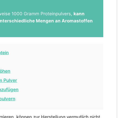
sweise 1000 Gramm Proteinpulvers,
kann
nterschiedliche Mengen an Aromastoffen
tein
höhen
m Pulver
inzufügen
pulvern
mieren, können zur Herstellung vermutlich nicht