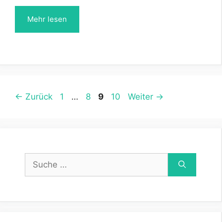
Mehr lesen
Beitrags-
Seite
Seite
Seite
Seite
←
Zurück
1
…
8
9
10
Weiter
→
Navigation
Suche
nach: